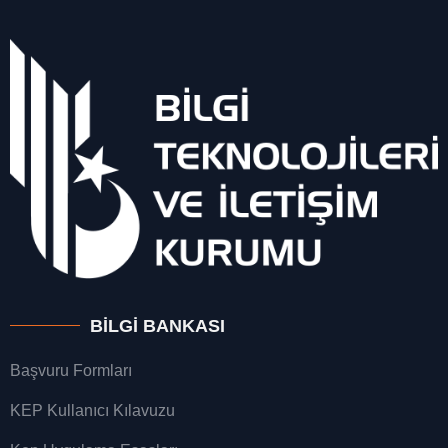
BILGI BANKASI
Başvuru Formları
KEP Kullanıcı Kılavuzu