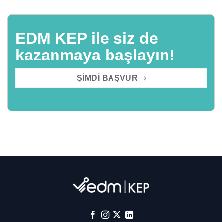
EDM KEP ile siz de
kazanmaya başlayın!
ŞIMDI BAŞVUR